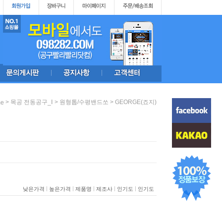
>
>
>
목공 전동공구_Ⅰ
원형톱/수평밴드쏘
GEORGE(죠지)
e
|
|
|
|
|
낮은가격
높은가격
제품명
제조사
인기도
인기도