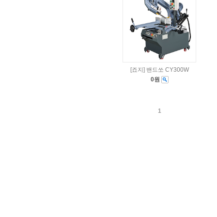
[죠지] 밴드쏘 CY300W
0원
1