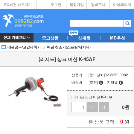
PC버전 바로가기
로그인
회원가입
장바구니
마이페이지
중고상품
신제품
MD추천
배관공구/고압세척기
배관 청소기(스프링/낚시대)
[리지드] 싱크 머신 K-45AF
상품가
[문의전화]02-2252-0982
배송비
(조건)
지역별
[리지드] 싱크 머신 K-45AF
0
원
+1
-1
0
원
총 상품 금액