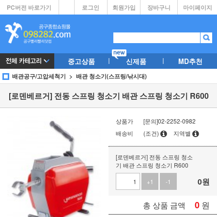
PC버전 바로가기
로그인
회원가입
장바구니
마이페이지
중고상품
신제품
MD추천
배관공구/고압세척기
배관 청소기(스프링/낚시대)
[로덴베르거] 전동 스프링 청소기 배관 스프링 청소기 R600
상품가
[문의]02-2252-0982
배송비
(조건)
지역별
[로덴베르거] 전동 스프링 청소
기 배관 스프링 청소기 R600
0
원
+1
-1
0
원
총 상품 금액