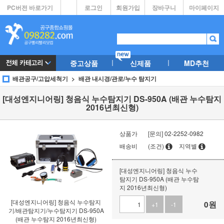
PC버전 바로가기
로그인
회원가입
장바구니
마이페이지
중고상품
신제품
MD추천
배관공구/고압세척기
배관 내시경/관로/누수 탐지기
[대성엔지니어링] 청음식 누수탐지기 DS-950A (배관 누수탐지
2016년최신형)
상품가
[문의] 02-2252-0982
배송비
(조건)
지역별
[대성엔지니어링] 청음식 누수
탐지기 DS-950A (배관 누수탐
지 2016년최신형)
[대성엔지니어링] 청음식 누수탐지
0
원
+1
-1
기/배관탐지기/누수탐지기 DS-950A
(배관 누수탐지 2016년최신형)