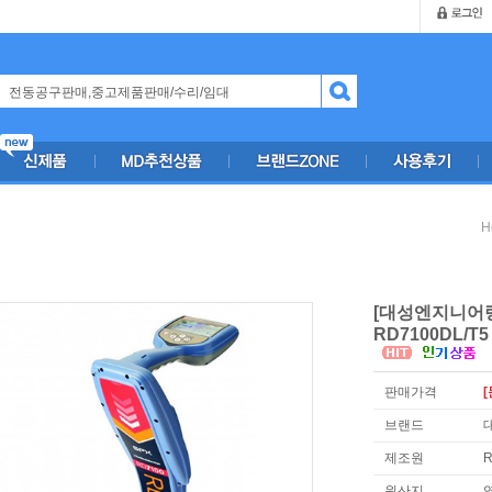
H
[대성엔지니어
RD7100DL/T5
판매가격
[
브랜드
제조원
R
원산지