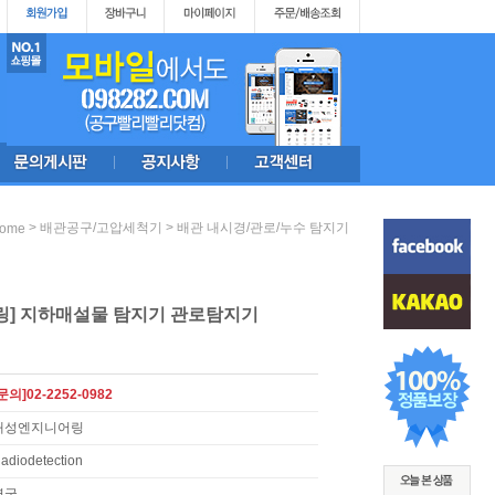
>
>
배관공구/고압세척기
배관 내시경/관로/누수 탐지기
ome
링] 지하매설물 탐지기 관로탐지기
문의]02-2252-0982
대성엔지니어링
adiodetection
영국