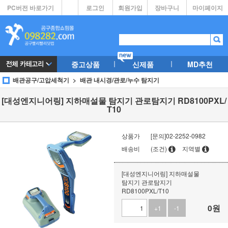
PC버전 바로가기
로그인
회원가입
장바구니
마이페이지
중고상품
신제품
MD추천
배관공구/고압세척기
배관 내시경/관로/누수 탐지기
[대성엔지니어링] 지하매설물 탐지기 관로탐지기 RD8100PXL/
T10
상품가
[문의]02-2252-0982
배송비
(조건)
지역별
[대성엔지니어링] 지하매설물
탐지기 관로탐지기
RD8100PXL/T10
0
원
+1
-1