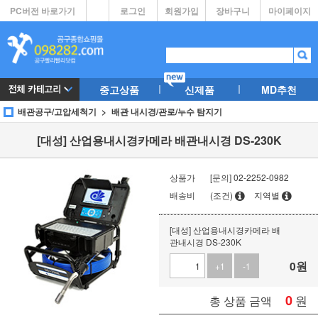
PC버전 바로가기
로그인
회원가입
장바구니
마이페이지
중고상품
신제품
MD추천
배관공구/고압세척기
배관 내시경/관로/누수 탐지기
[대성] 산업용내시경카메라 배관내시경 DS-230K
상품가
[문의] 02-2252-0982
배송비
(조건)
지역별
[대성] 산업용내시경카메라 배
관내시경 DS-230K
0
원
+1
-1
0
원
총 상품 금액