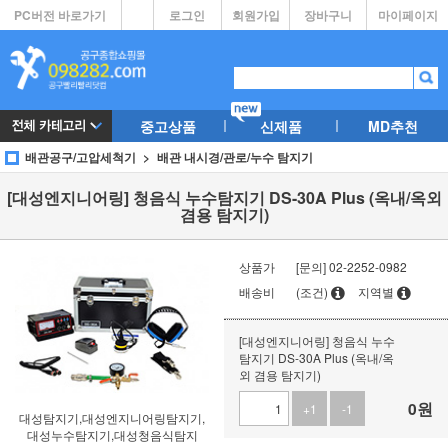
PC버전 바로가기
로그인
회원가입
장바구니
마이페이지
중고상품
신제품
MD추천
배관공구/고압세척기
배관 내시경/관로/누수 탐지기
[대성엔지니어링] 청음식 누수탐지기 DS-30A Plus (옥내/옥외
겸용 탐지기)
상품가
[문의] 02-2252-0982
배송비
(조건)
지역별
[대성엔지니어링] 청음식 누수
탐지기 DS-30A Plus (옥내/옥
외 겸용 탐지기)
0
원
+1
-1
대성탐지기,대성엔지니어링탐지기,
대성누수탐지기,대성청음식탐지