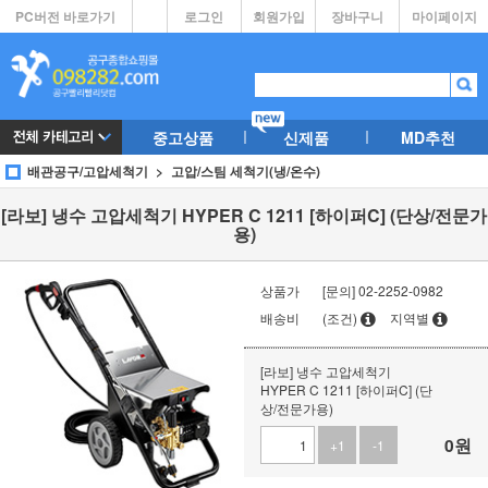
PC버전 바로가기
로그인
회원가입
장바구니
마이페이지
중고상품
신제품
MD추천
배관공구/고압세척기
고압/스팀 세척기(냉/온수)
[라보] 냉수 고압세척기 HYPER C 1211 [하이퍼C] (단상/전문가
용)
상품가
[문의] 02-2252-0982
배송비
(조건)
지역별
[라보] 냉수 고압세척기
HYPER C 1211 [하이퍼C] (단
상/전문가용)
0
원
+1
-1