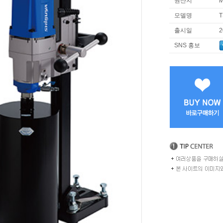
원산지
M
모델명
T
출시일
2
SNS 홍보