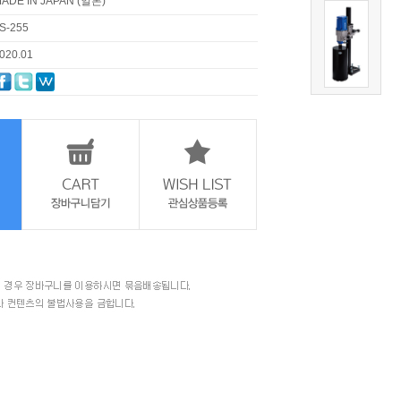
ADE IN JAPAN (일본)
S-255
020.01