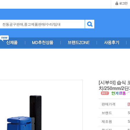
[시부야] 습식 
치/250mm/2단
판매가격
[
브랜드
S
제조원
S