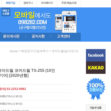
>
>
배관공구/고압세척기
코아드릴(습식/건식)
Home
코아드릴 코어드릴 TS-255 (10인
기어) [2020년형]
문의] 02-2252-0982
HIBUYA (시부야)
HIBUYA (시부야)