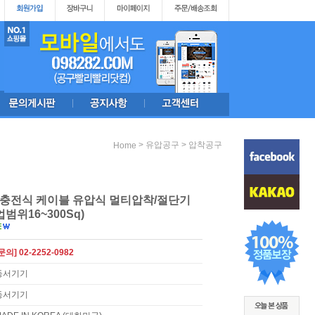
>
>
유압공구
압착공구
Home
8V충전식 케이블 유압식 멀티압착/절단기
작업범위16~300Sq)
문의] 02-2252-0982
동서기기
동서기기