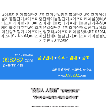
#이즈미케이블절단기,#이즈미유압케이블절단기,#이즈미케이
블자동절단기,#이즈미충전케이블절단기,#이즈미케이블컷터,#
이즈미케이블커터,#이즈미케이블컷터기,#케이블절단기추천,#
케이블컷터추천,#이즈미유압절단기,#이즈미신형절단기,#이즈
미신형컷팅기,#이즈미신형컷터,#이즈미케이블캇타,S7-K50M,
이즈미S7-K50M,#이즈미신형케이블절단기,#이즈미케이블절단
기추천,#S7K50M