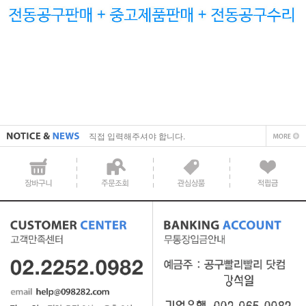
직접 입력해주셔야 합니다.
공지사항 텍스트1
직접 입력해주셔야 합니다.
공지사항 텍스트1