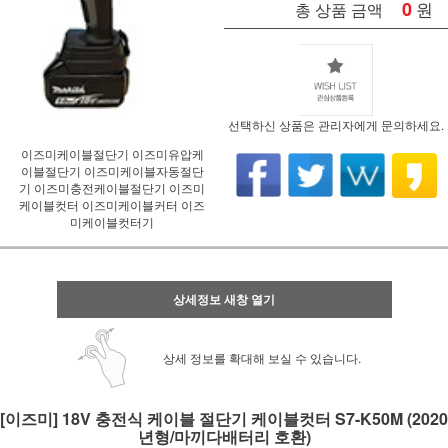
0
원
총 상품 금액
선택하신 상품은 관리자에게 문의하세요.
이즈미케이블절단기 이즈미유압케
이블절단기 이즈미케이블자동절단
기 이즈미충전케이블절단기 이즈미
케이블컷터 이즈미케이블커터 이즈
미케이블컷터기
상세정보 새창 열기
상세 정보를 확대해 보실 수 있습니다.
[이즈미] 18V 충전식 케이블 절단기 케이블컷터 S7-K50M (2020
년형/마끼다배터리 호환)