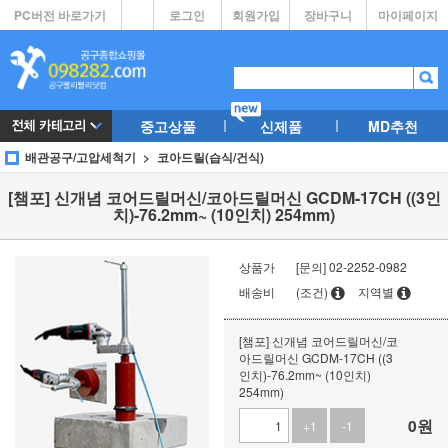
PC버전 바로가기
로그인
회원가입
장바구니
마이페이지
중고상품
신제품
MD추천
배관공구/고압세척기
코아드릴(습식/건식)
[챔포] 신개념 코어드릴머신/코아드릴머신 GCDM-17CH ((3인
치)-76.2mm~ (10인치) 254mm)
상품가
[문의] 02-2252-0982
배송비
(조건)
지역별
[챔포] 신개념 코어드릴머신/코
아드릴머신 GCDM-17CH ((3
인치)-76.2mm~ (10인치)
254mm)
0
원
+1
-1