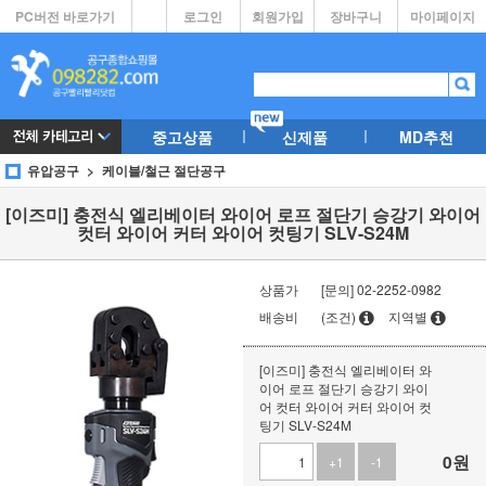
PC버전 바로가기
로그인
회원가입
장바구니
마이페이지
중고상품
신제품
MD추천
유압공구
케이블/철근 절단공구
[이즈미] 충전식 엘리베이터 와이어 로프 절단기 승강기 와이어
컷터 와이어 커터 와이어 컷팅기 SLV-S24M
상품가
[문의] 02-2252-0982
배송비
(조건)
지역별
[이즈미] 충전식 엘리베이터 와
이어 로프 절단기 승강기 와이
어 컷터 와이어 커터 와이어 컷
팅기 SLV-S24M
0
원
+1
-1