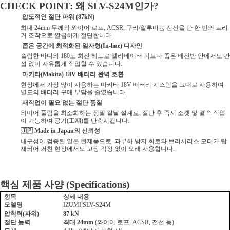
왜
인가
CHECK POINT:
SLV-S24M
?
압도적인 절단 파워
(87kN)
최대
두께의 와이어 로프
구리
알루미늄 전선을 단 한 번의 트리
24mm
, ACSR,
/
거 조작으로 깔끔하게 절단합니다
.
️
좁은 공간에 최적화된 일자형
디자인
(In-line)
슬림한 바디와
도 회전 헤드로 엘리베이터 피트나 좁은 배전반 안에서도 간
180
섭 없이 자유롭게 작업할 수 있습니다
.
마키타
배터리 완벽 호환
(Makita) 18V
현장에서 가장 많이 사용하는 마키타
배터리 시스템을 그대로 사용하여
18V
별도의 배터리 구매 부담을 줄였습니다
.
재작업이 필요 없는 절단 품질
와이어 풀림을 최소화하는 정밀 칼날 설계로
절단 후 즉시 소켓 및 결속 작업
,
이 가능하여 공기
工期
를 단축시킵니다
(
)
.
의 신뢰성
🇯🇵 Made in Japan
내구성이 검증된 일본 완제품으로
과부하 방지 회로와 브러시리스 모터가 탑
,
재되어 거친 현장에서도 고장 걱정 없이 오래 사용합니다
.
핵심 제품 사양
(Specifications)
항목
상세 내용
모델명
IZUMI SLV-S24M
압착력
파워
(
)
87 kN
절단 능력
최대
와이어 로프
전선 등
24mm
(
, ACSR,
)