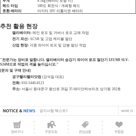
무게
배터리 포함 시
4.1kg (
)
헤드 타입
도 회전식
개폐형 헤드
180
/
호환 배터리
마키타
리튬이온 배터리
18V
추천 활용 현장
엘리베이터
메인 로프 및 거버너 로프 교체 작업
:
전기 외선
및 고압 케이블 절단
:
ACSR
산업 현장
각종 와이어 로프 및 강봉 절단 작업
:
전문가는 장비로 말합니다
"
. 엘리베이터 승강기 와이어 로프 절단기 IZUMI SLV-
으로 작업의 격을 높이십시오
S24M
."
문의 및 구매 안내
[
]
공구빨리빨리닷컴
강석일 대표
(
)
전화
:
010-5440-8123
주소
서울시 동대문구 왕산로
길
래미안허브리츠 상가동
호
:
26
35
202
직접 입력해주셔야 합니다.
공지사항 텍스트1
직접 입력해주셔야 합니다.
공지사항 텍스트1