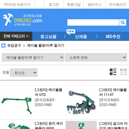
PC버전 바로가기
로그인
회원가입
장바구니
마이페이지
중고상품
신제품
MD추천
유압공구
케이블 풀링/마루 철거기
정렬
[그린리] 케이블풀
[그린리] 케이블풀
러 UT2
러 11147
[문의전화]02-
[문의전화]02-
2252-0982
2252-0982
[그린리] 윈치 케이
[그린리] 갈고리 타
블풀러 6800
입의 케이블롤러 6