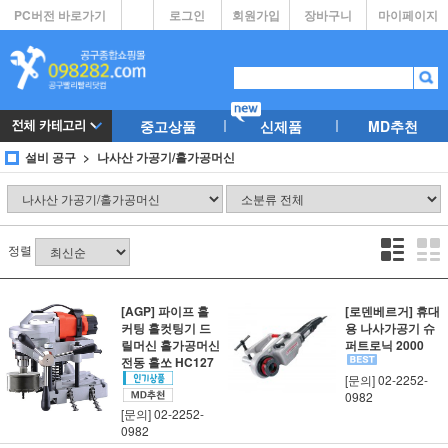
PC버전 바로가기
로그인
회원가입
장바구니
마이페이지
중고상품
신제품
MD추천
설비 공구
나사산 가공기/홀가공머신
정렬
[AGP] 파이프 홀
[로덴베르거] 휴대
커팅 홀컷팅기 드
용 나사가공기 슈
릴머신 홀가공머신
퍼트로닉 2000
전동 홀쏘 HC127
[문의] 02-2252-
0982
[문의] 02-2252-
0982