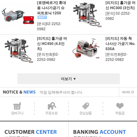
[로덴베르거] 휴대
[리지드] 홀가공 머
용 나사가공기 슈
신 HC300 (3인치)
퍼트로닉 1250
[문의] 02-2252-
0982
[문의]02-2252-
0982
[리지드] 홀가공 머
[리지드] 자동 척
신 HC450 (4.5인
나사산 가공기 No.
치)
535A
[문의전화]02-
[문의전화]02-
2252-0982
2252-0982
직접 입력해주셔야 합니다.
더보기 ▼
공지사항 텍스트1
직접 입력해주셔야 합니다.
공지사항 텍스트1