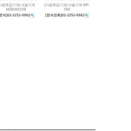
[가람목공기계] 각끌기계
[가람목공기계] 각끌기계 WP-
MZB36016B
580
문의]02-2252-0982
[문의전화]02-2252-0982