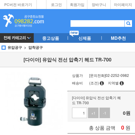
PC버전 바로가기
로그인
회원가입
장바구니
마이페이지
중고상품
신제품
MD추천
유압공구
압착공구
[다이아] 유압식 전선 압축기 헤드 TR-700
상품가
[문의전화]02-2252-0982
배송비
(조건)
지역별
[다이아] 유압식 전선 압축기 헤
드 TR-700
0
원
+1
-1
0
원
총 상품 금액