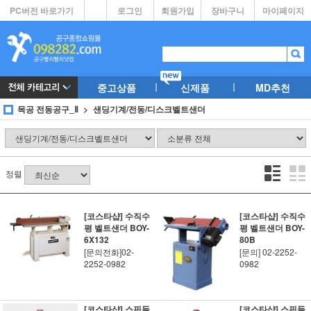
PC버전 바로가기
로그인
회원가입
장바구니
마이페이지
중고상품
신제품
MD추천
목공 전동공구_Ⅱ
샌딩기계/전동/디스크벨트샌더
정렬
[코스타샵] 수직수
[코스타샵] 수직수
평 벨트샌더 BOY-
평 벨트샌더 BOY-
6X132
80B
[문의전화]02-
[문의] 02-2252-
2252-0982
0982
[코스타샵] 스핀들
[코스타샵] 스핀들