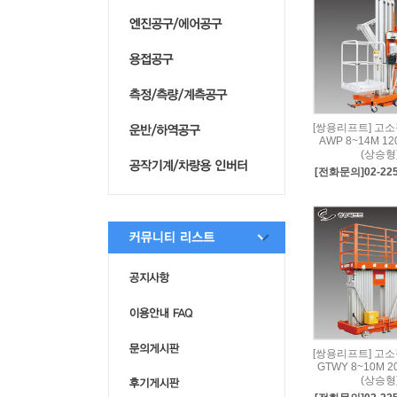
[쌍용리프트] 고
AWP 8~14M 1
(상승형
[전화문의]02-225
[쌍용리프트] 고
GTWY 8~10M 
(상승형