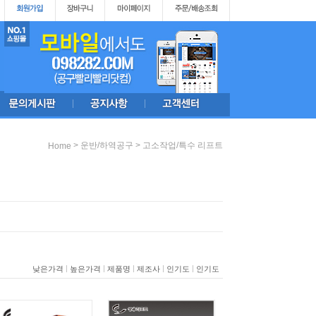
>
>
운반/하역공구
고소작업/특수 리프트
Home
|
|
|
|
|
낮은가격
높은가격
제품명
제조사
인기도
인기도