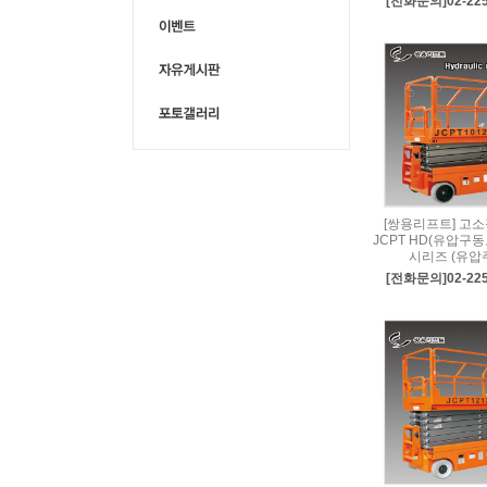
[전화문의]02-225
[쌍용리프트] 고
JCPT HD(유압구동
시리즈 (유압
[전화문의]02-225