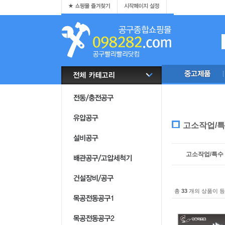
고소작업/특
고소작업/특수
총
33
개의 상품이 