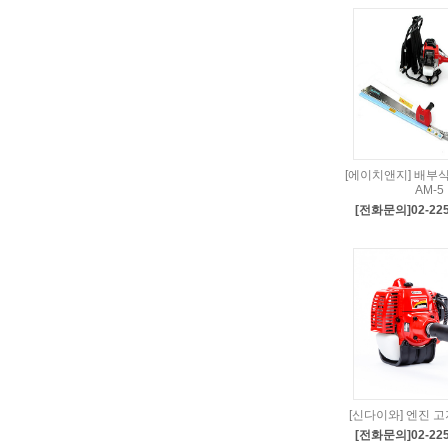
[에이치앤지] 배부
AM-5
[전화문의]02-225
[신다이와] 엔진 고
[전화문의]02-225