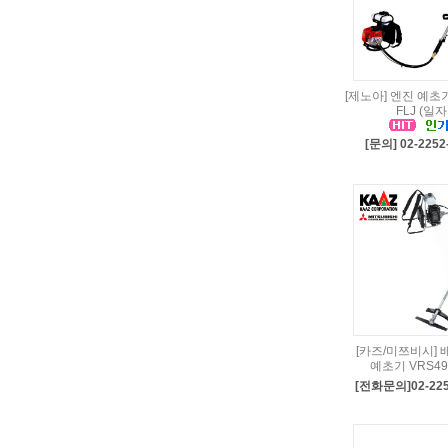
[제노아] 엔진 예초기
FLJ (일자
[문의] 02-2252
[카즈/미쯔비시] 
예초기 VRS49
[전화문의]02-225