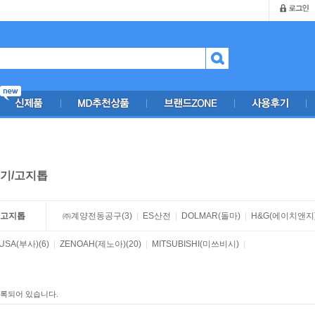
기/고지톱
/고지톱
㈜계양전동공구
(3)
|
ES산전
|
DOLMAR(돌마)
|
H&G(에이치앤지
USA(부사)
(6)
|
ZENOAH(제노아)
(20)
|
MITSUBISHI(미쓰비시)
|
등록되어 있습니다.