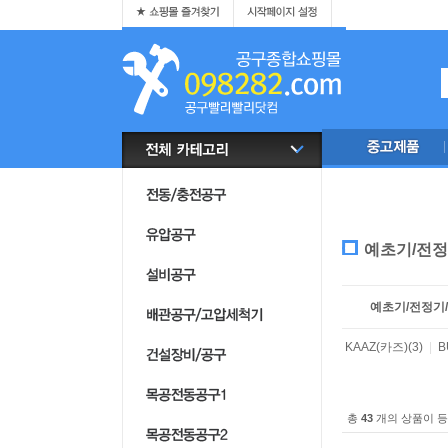
예초기/전정
예초기/전정기
KAAZ(카즈)
(3)
|
B
총
43
개의 상품이 