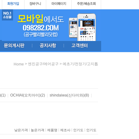
>
>
엔진공구/에어공구
예초기/전정기/고지톱
Home
)
(1)
|
OCHIAI(오치아이)
(2)
|
shindaiwa(신다이와)
(8)
|
|
|
|
|
|
낮은가격
높은가격
제품명
제조사
인기도
인기도