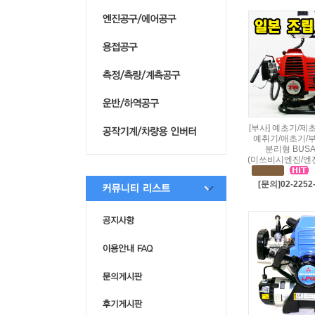
[부사] 예초기/제
예취기/애초기/
분리형 BUSA
(미쓰비시엔진/엔
[문의]02-2252