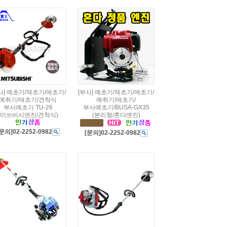
사] 예초기/제초기/에초기/
[부사] 예초기/제초기/에초기/
예취기/애초기/견착식
예취기/애초기/
부사예초기 TU-26
부사예초기/BUSA-GX35
(미쓰비시엔진/견착식)
(분리형/혼다엔진)
문의]02-2252-0982
[문의]02-2252-0982