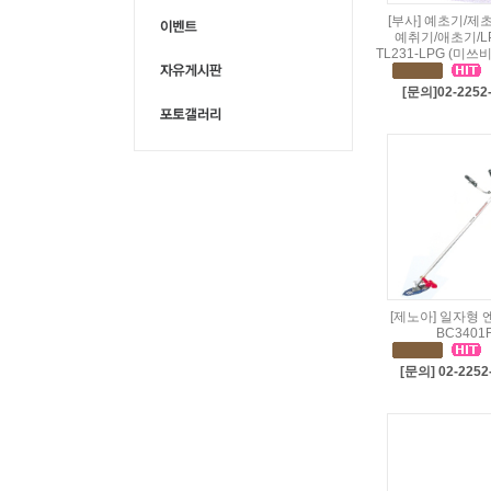
[부사] 예초기/제
예취기/애초기/
TL231-LPG (미쓰
[문의]02-2252
[제노아] 일자형 
BC3401
[문의] 02-2252