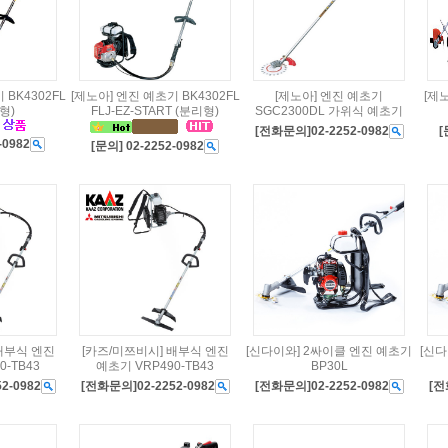
 BK4302FL
[제노아] 엔진 예초기 BK4302FL
[제노아] 엔진 예초기
[제
형)
FLJ-EZ-START (분리형)
SGC2300DL 가위식 예초기
[전화문의]02-2252-0982
[
-0982
[문의] 02-2252-0982
배부식 엔진
[카즈/미쯔비시] 배부식 엔진
[신다이와] 2싸이클 엔진 예초기
[신다
0-TB43
예초기 VRP490-TB43
BP30L
2-0982
[전화문의]02-2252-0982
[전화문의]02-2252-0982
[전